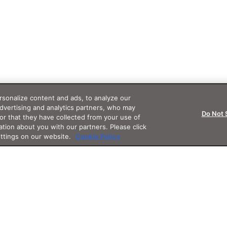
sonalize content and ads, to analyze our
advertising and analytics partners, who may
Do Not 
or that they have collected from your use of
ation about you with our partners. Please click
ettings on our website.
Cookie Policy