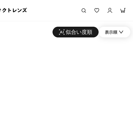
タクトレンズ
似合い度順
表示順