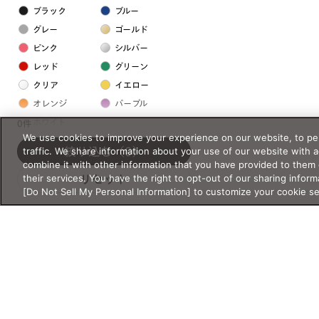
ブラック
ブルー
グレー
ゴールド
ピンク
シルバー
レッド
グリーン
クリア
イエロー
オレンジ
パープル
ホワイト
0件
We use cookies to improve your experience on our website, to per
traffic. We share information about your use of our website with 
絞り込む
（0）
フレームの素材
combine it with other information that you have provided to them 
their services. You have the right to opt-out of our sharing inform
リセット
プラスチック系
[Do Not Sell My Personal Information] to customize your cookie s
樹脂
アセテート
サスティナブル素材
セルロイド