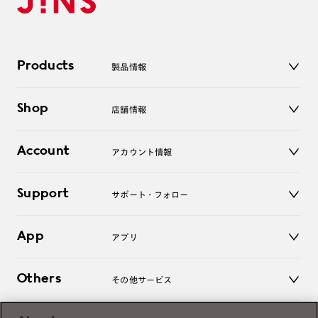
Products
製品情報
メガネ
Shop
店舗情報
サングラス
レンズ
店舗
コンタクトレンズ
Account
アカウント情報
オンラインショップ
老眼鏡
キッズ
マイページ／ログイン
Support
アクセサリー
サポート・フォロー
ログアウト
LINE公式アカウント
お知らせ
App
アプリ
よくあるご質問
ご利用ガイド
JINSアプリ
お問い合わせ
Others
その他サービス
3D WEB試着