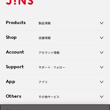
Products
製品情報
メガネ
Shop
店舗情報
サングラス
レンズ
店舗
コンタクトレンズ
Account
アカウント情報
オンラインショップ
老眼鏡
キッズ
マイページ／ログイン
Support
アクセサリー
サポート・フォロー
ログアウト
LINE公式アカウント
お知らせ
App
アプリ
よくあるご質問
ご利用ガイド
JINSアプリ
お問い合わせ
Others
その他サービス
3D WEB試着