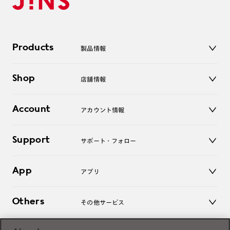
Products
製品情報
メガネ
Shop
店舗情報
サングラス
レンズ
店舗
コンタクトレンズ
Account
アカウント情報
オンラインショップ
老眼鏡
キッズ
マイページ／ログイン
Support
アクセサリー
サポート・フォロー
ログアウト
LINE公式アカウント
お知らせ
App
アプリ
よくあるご質問
ご利用ガイド
JINSアプリ
お問い合わせ
Others
その他サービス
3D WEB試着