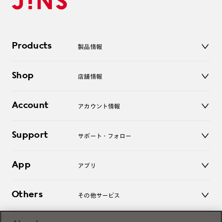
Products
製品情報
メガネ
Shop
店舗情報
サングラス
レンズ
店舗
コンタクトレンズ
Account
アカウント情報
オンラインショップ
老眼鏡
キッズ
マイページ／ログイン
Support
アクセサリー
サポート・フォロー
ログアウト
LINE公式アカウント
お知らせ
App
アプリ
よくあるご質問
ご利用ガイド
JINSアプリ
お問い合わせ
Others
その他サービス
3D WEB試着