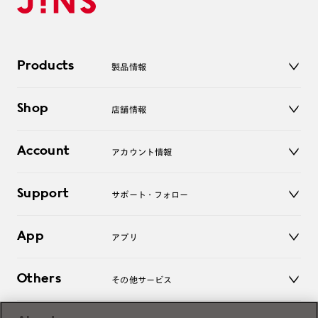
Products
製品情報
メガネ
Shop
店舗情報
サングラス
レンズ
店舗
コンタクトレンズ
Account
アカウント情報
オンラインショップ
老眼鏡
キッズ
マイページ／ログイン
Support
アクセサリー
サポート・フォロー
ログアウト
LINE公式アカウント
お知らせ
App
アプリ
よくあるご質問
ご利用ガイド
JINSアプリ
お問い合わせ
Others
その他サービス
3D WEB試着