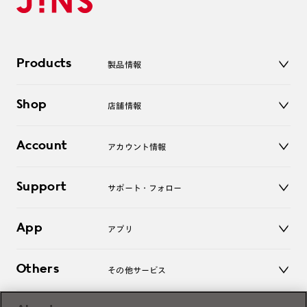
Products
製品情報
メガネ
Shop
店舗情報
サングラス
レンズ
店舗
コンタクトレンズ
Account
アカウント情報
オンラインショップ
老眼鏡
キッズ
マイページ／ログイン
Support
アクセサリー
サポート・フォロー
ログアウト
LINE公式アカウント
お知らせ
App
アプリ
よくあるご質問
ご利用ガイド
JINSアプリ
お問い合わせ
Others
その他サービス
3D WEB試着