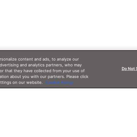
sonalize content and ads, to analyze our
advertising and analytics partners, who may
Do Not 
or that they have collected from your use of
ation about you with our partners. Please click
ettings on our website.
Cookie Policy