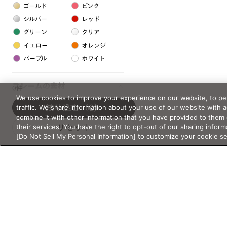
ゴールド
ピンク
シルバー
レッド
グリーン
クリア
イエロー
オレンジ
パープル
ホワイト
フレームの素材
0件
We use cookies to improve your experience on our website, to per
プラスチック系
traffic. We share information about your use of our website with 
絞り込む
（0）
combine it with other information that you have provided to them 
樹脂
their services. You have the right to opt-out of our sharing inform
リセット
[Do Not Sell My Personal Information] to customize your cookie s
アセテート
サスティナブル素材
セルロイド
金属系