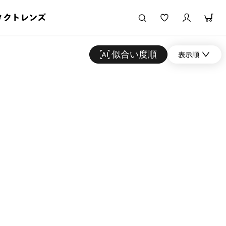
タクトレンズ
似合い度順
表示順