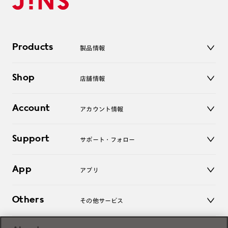
Products
製品情報
メガネ
Shop
店舗情報
サングラス
レンズ
店舗
コンタクトレンズ
Account
アカウント情報
オンラインショップ
老眼鏡
キッズ
マイページ／ログイン
Support
アクセサリー
サポート・フォロー
ログアウト
LINE公式アカウント
お知らせ
App
アプリ
よくあるご質問
ご利用ガイド
JINSアプリ
お問い合わせ
Others
その他サービス
3D WEB試着