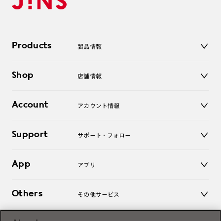
Products
製品情報
メガネ
Shop
店舗情報
サングラス
レンズ
店舗
コンタクトレンズ
Account
アカウント情報
オンラインショップ
老眼鏡
キッズ
マイページ／ログイン
Support
アクセサリー
サポート・フォロー
ログアウト
LINE公式アカウント
お知らせ
App
アプリ
よくあるご質問
ご利用ガイド
JINSアプリ
お問い合わせ
Others
その他サービス
3D WEB試着