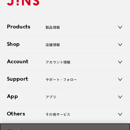
Products
製品情報
メガネ
Shop
店舗情報
サングラス
レンズ
店舗
コンタクトレンズ
Account
アカウント情報
オンラインショップ
老眼鏡
キッズ
マイページ／ログイン
Support
アクセサリー
サポート・フォロー
ログアウト
LINE公式アカウント
お知らせ
App
アプリ
よくあるご質問
ご利用ガイド
JINSアプリ
お問い合わせ
Others
その他サービス
3D WEB試着