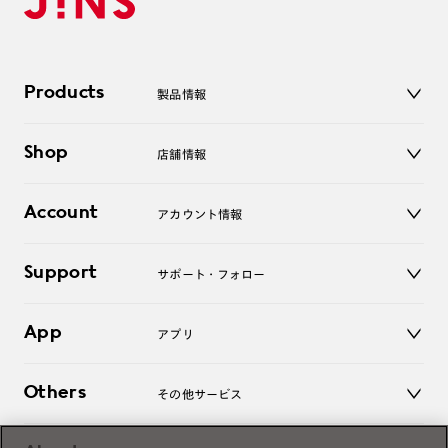
Products
製品情報
メガネ
Shop
店舗情報
サングラス
レンズ
店舗
コンタクトレンズ
Account
アカウント情報
オンラインショップ
老眼鏡
キッズ
マイページ／ログイン
Support
アクセサリー
サポート・フォロー
ログアウト
LINE公式アカウント
お知らせ
App
アプリ
よくあるご質問
ご利用ガイド
JINSアプリ
お問い合わせ
Others
その他サービス
3D WEB試着