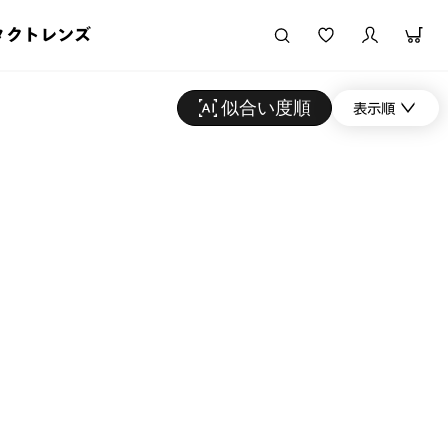
タクトレンズ
似合い度順
表示順