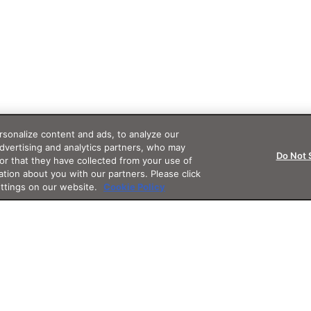
sonalize content and ads, to analyze our
advertising and analytics partners, who may
Do Not 
or that they have collected from your use of
ation about you with our partners. Please click
ettings on our website.
Cookie Policy