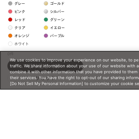
グレー
ゴールド
ピンク
シルバー
レッド
グリーン
クリア
イエロー
オレンジ
パープル
ホワイト
0件
We use cookies to improve your experience on our website, to per
フレームの素材
traffic. We share information about your use of our website with 
絞り込む
（0）
プラスチック系
combine it with other information that you have provided to them 
their services. You have the right to opt-out of our sharing inform
リセット
樹脂
[Do Not Sell My Personal Information] to customize your cookie s
アセテート
サスティナブル素材
セルロイド