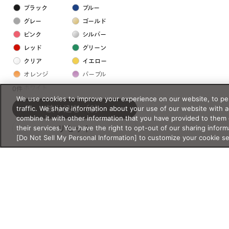
ブラック
ブルー
グレー
ゴールド
ピンク
シルバー
レッド
グリーン
クリア
イエロー
オレンジ
パープル
ホワイト
0件
We use cookies to improve your experience on our website, to per
traffic. We share information about your use of our website with 
絞り込む
（0）
フレームの素材
combine it with other information that you have provided to them 
their services. You have the right to opt-out of our sharing inform
リセット
プラスチック系
[Do Not Sell My Personal Information] to customize your cookie s
樹脂
アセテート
サスティナブル素材
セルロイド