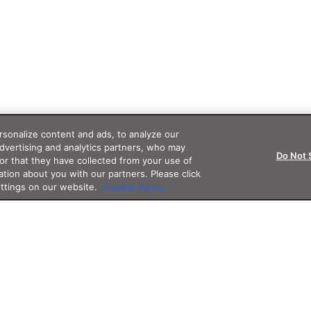
sonalize content and ads, to analyze our
advertising and analytics partners, who may
Do Not 
or that they have collected from your use of
ation about you with our partners. Please click
ettings on our website.
Cookie Policy