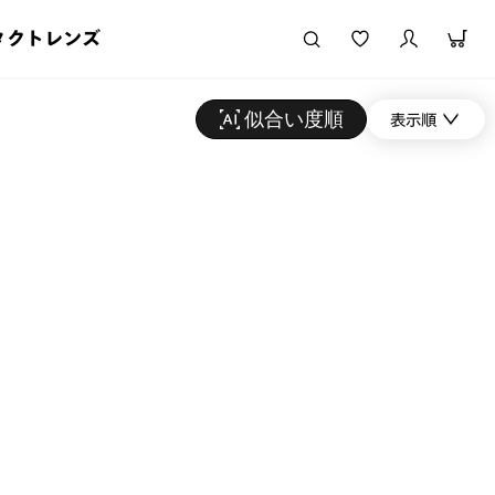
タクトレンズ
似合い度順
表示順