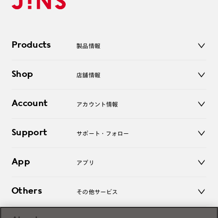
Products
製品情報
メガネ
Shop
店舗情報
サングラス
レンズ
店舗
コンタクトレンズ
Account
アカウント情報
オンラインショップ
老眼鏡
キッズ
マイページ／ログイン
Support
アクセサリー
サポート・フォロー
ログアウト
LINE公式アカウント
お知らせ
App
アプリ
よくあるご質問
ご利用ガイド
JINSアプリ
お問い合わせ
Others
その他サービス
3D WEB試着