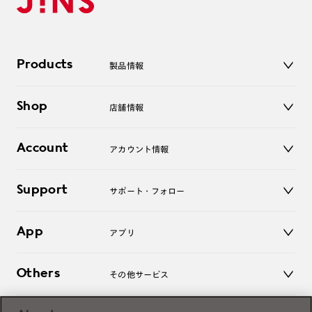
Products
製品情報
メガネ
Shop
店舗情報
サングラス
レンズ
店舗
コンタクトレンズ
Account
アカウント情報
オンラインショップ
老眼鏡
キッズ
マイページ／ログイン
Support
アクセサリー
サポート・フォロー
ログアウト
LINE公式アカウント
お知らせ
App
アプリ
よくあるご質問
ご利用ガイド
JINSアプリ
お問い合わせ
Others
その他サービス
3D WEB試着