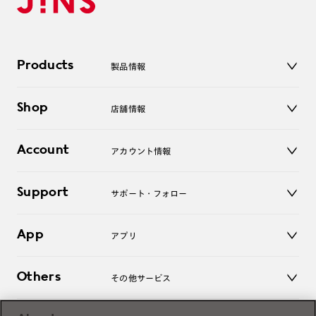
Products
製品情報
メガネ
Shop
店舗情報
サングラス
レンズ
店舗
コンタクトレンズ
Account
アカウント情報
オンラインショップ
老眼鏡
キッズ
マイページ／ログイン
Support
アクセサリー
サポート・フォロー
ログアウト
LINE公式アカウント
お知らせ
App
アプリ
よくあるご質問
ご利用ガイド
JINSアプリ
お問い合わせ
Others
その他サービス
3D WEB試着