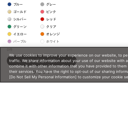
ブルー
グレー
ゴールド
ピンク
シルバー
レッド
グリーン
クリア
イエロー
オレンジ
パープル
ホワイト
0件
We use cookies to improve your experience on our website, to per
フレームの素材
traffic. We share information about your use of our website with 
絞り込む
（0）
combine it with other information that you have provided to them 
プラスチック系
their services. You have the right to opt-out of our sharing inform
リセット
[Do Not Sell My Personal Information] to customize your cookie s
樹脂
アセテート
サスティナブル素材
セルロイド