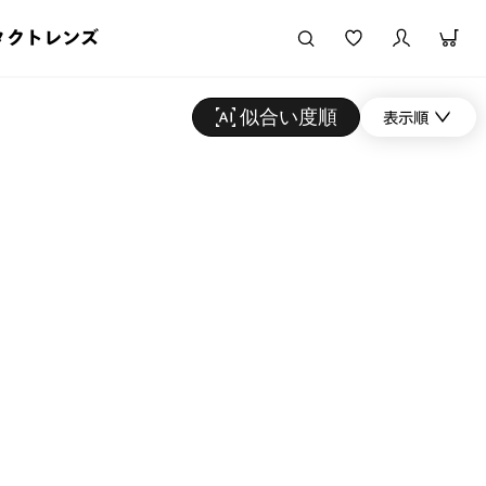
タクトレンズ
似合い度順
表示順