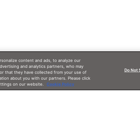
sonalize content and ads, to analyze our
advertising and analytics partners, who may
Do Not 
or that they have collected from your use of
ation about you with our partners. Please click
ettings on our website.
Cookie Policy