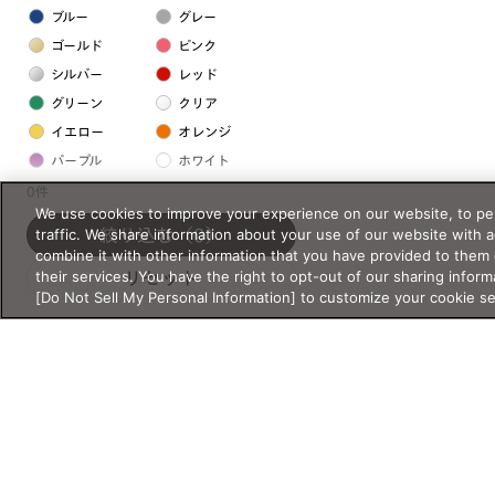
ブルー
グレー
ゴールド
ピンク
シルバー
レッド
グリーン
クリア
イエロー
オレンジ
パープル
ホワイト
0件
We use cookies to improve your experience on our website, to per
フレームの素材
traffic. We share information about your use of our website with 
絞り込む
（0）
combine it with other information that you have provided to them 
プラスチック系
their services. You have the right to opt-out of our sharing inform
リセット
[Do Not Sell My Personal Information] to customize your cookie s
樹脂
アセテート
サスティナブル素材
セルロイド