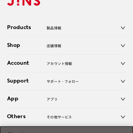
Products
製品情報
メガネ
Shop
店舗情報
サングラス
レンズ
店舗
コンタクトレンズ
Account
アカウント情報
オンラインショップ
老眼鏡
キッズ
マイページ／ログイン
Support
アクセサリー
サポート・フォロー
ログアウト
LINE公式アカウント
お知らせ
App
アプリ
よくあるご質問
ご利用ガイド
JINSアプリ
お問い合わせ
Others
その他サービス
3D WEB試着