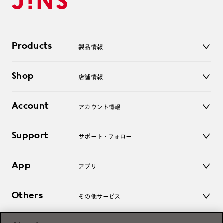
Products
製品情報
メガネ
Shop
店舗情報
サングラス
レンズ
店舗
コンタクトレンズ
Account
アカウント情報
オンラインショップ
老眼鏡
キッズ
マイページ／ログイン
Support
アクセサリー
サポート・フォロー
ログアウト
LINE公式アカウント
お知らせ
App
アプリ
よくあるご質問
ご利用ガイド
JINSアプリ
お問い合わせ
Others
その他サービス
3D WEB試着