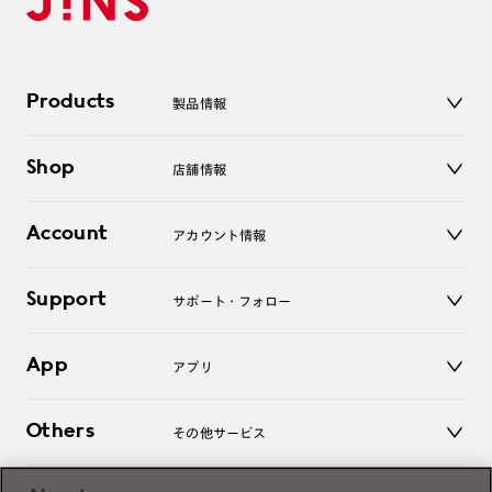
Products
製品情報
メガネ
Shop
店舗情報
サングラス
レンズ
店舗
コンタクトレンズ
Account
アカウント情報
オンラインショップ
老眼鏡
キッズ
マイページ／ログイン
Support
アクセサリー
サポート・フォロー
ログアウト
LINE公式アカウント
お知らせ
App
アプリ
よくあるご質問
ご利用ガイド
JINSアプリ
お問い合わせ
Others
その他サービス
3D WEB試着