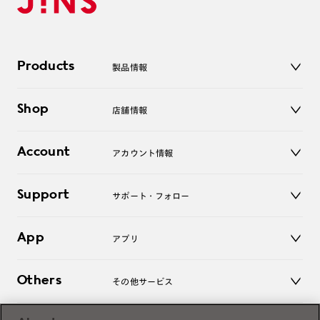
Products
製品情報
メガネ
Shop
店舗情報
サングラス
レンズ
店舗
コンタクトレンズ
Account
アカウント情報
オンラインショップ
老眼鏡
キッズ
マイページ／ログイン
Support
アクセサリー
サポート・フォロー
ログアウト
LINE公式アカウント
お知らせ
App
アプリ
よくあるご質問
ご利用ガイド
JINSアプリ
お問い合わせ
Others
その他サービス
3D WEB試着