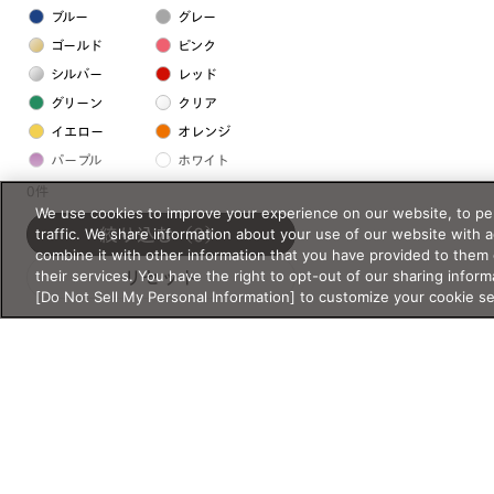
ブルー
グレー
ゴールド
ピンク
シルバー
レッド
グリーン
クリア
イエロー
オレンジ
パープル
ホワイト
0件
We use cookies to improve your experience on our website, to per
フレームの素材
traffic. We share information about your use of our website with 
絞り込む
（0）
combine it with other information that you have provided to them 
プラスチック系
their services. You have the right to opt-out of our sharing inform
リセット
[Do Not Sell My Personal Information] to customize your cookie s
樹脂
アセテート
サスティナブル素材
セルロイド