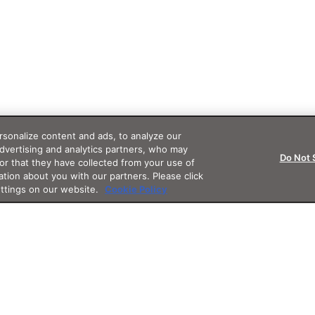
sonalize content and ads, to analyze our
advertising and analytics partners, who may
Do Not 
or that they have collected from your use of
ation about you with our partners. Please click
ettings on our website.
Cookie Policy