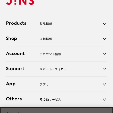
Products
製品情報
メガネ
Shop
店舗情報
サングラス
レンズ
店舗
コンタクトレンズ
Account
アカウント情報
オンラインショップ
老眼鏡
キッズ
マイページ／ログイン
Support
アクセサリー
サポート・フォロー
ログアウト
LINE公式アカウント
お知らせ
App
アプリ
よくあるご質問
ご利用ガイド
JINSアプリ
お問い合わせ
Others
その他サービス
3D WEB試着