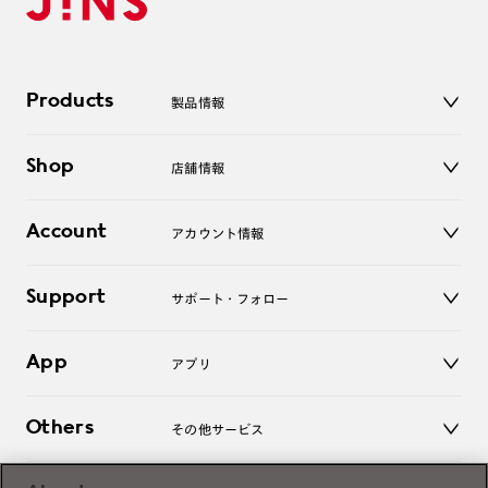
Products
製品情報
メガネ
Shop
店舗情報
サングラス
レンズ
店舗
コンタクトレンズ
Account
アカウント情報
オンラインショップ
老眼鏡
キッズ
マイページ／ログイン
Support
アクセサリー
サポート・フォロー
ログアウト
LINE公式アカウント
お知らせ
App
アプリ
よくあるご質問
ご利用ガイド
JINSアプリ
お問い合わせ
Others
その他サービス
3D WEB試着