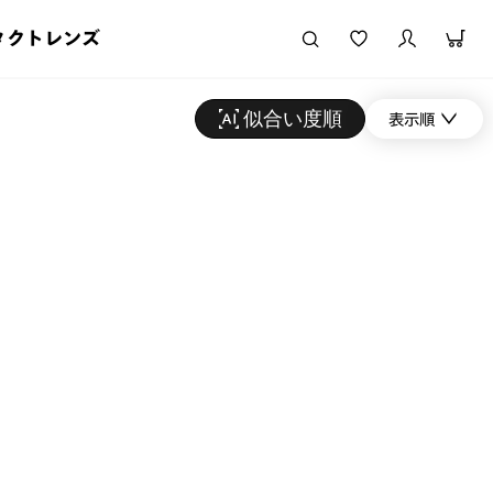
タクトレンズ
似合い度順
表示順