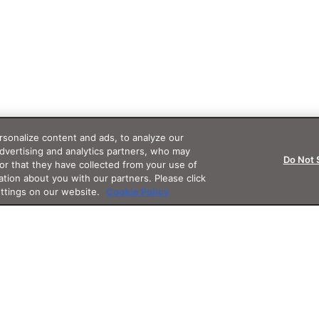
sonalize content and ads, to analyze our
advertising and analytics partners, who may
Do Not 
or that they have collected from your use of
ation about you with our partners. Please click
ettings on our website.
Cookie Policy