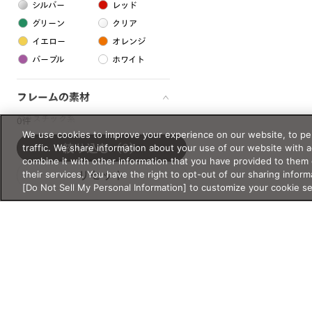
シルバー
レッド
グリーン
クリア
イエロー
オレンジ
パープル
ホワイト
フレームの素材
プラスチック系
0件
We use cookies to improve your experience on our website, to per
樹脂
traffic. We share information about your use of our website with 
絞り込む
（0）
combine it with other information that you have provided to them 
their services. You have the right to opt-out of our sharing inform
リセット
アセテート
[Do Not Sell My Personal Information] to customize your cookie s
サスティナブル素材
セルロイド
金属系
メタル