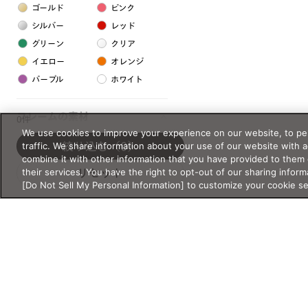
ゴールド
ピンク
シルバー
レッド
グリーン
クリア
イエロー
オレンジ
パープル
ホワイト
フレームの素材
0件
We use cookies to improve your experience on our website, to per
プラスチック系
traffic. We share information about your use of our website with 
絞り込む
（0）
combine it with other information that you have provided to them 
樹脂
their services. You have the right to opt-out of our sharing inform
リセット
[Do Not Sell My Personal Information] to customize your cookie s
アセテート
サスティナブル素材
セルロイド
金属系