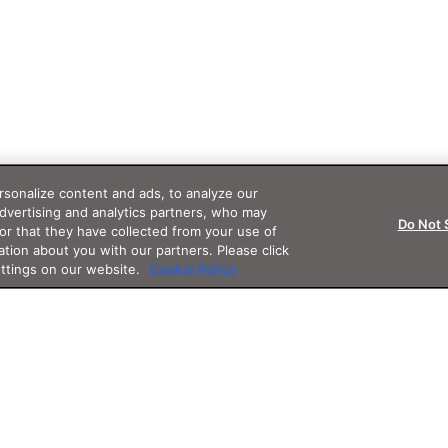
sonalize content and ads, to analyze our
advertising and analytics partners, who may
Do Not 
or that they have collected from your use of
ation about you with our partners. Please click
ettings on our website.
Cookie Policy