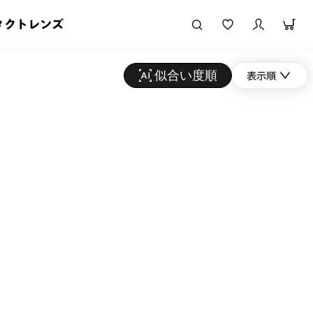
タクトレンズ
似合い度順
表示順