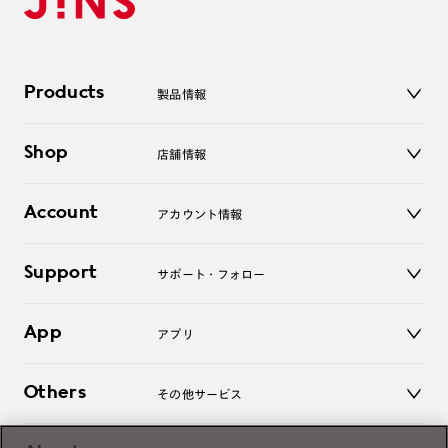
Products
製品情報
メガネ
Shop
店舗情報
サングラス
レンズ
店舗
コンタクトレンズ
Account
アカウント情報
オンラインショップ
老眼鏡
キッズ
マイページ／ログイン
Support
アクセサリー
サポート・フォロー
ログアウト
LINE公式アカウント
お知らせ
App
アプリ
よくあるご質問
ご利用ガイド
JINSアプリ
お問い合わせ
Others
その他サービス
3D WEB試着