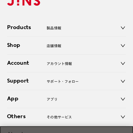
Products
製品情報
メガネ
Shop
店舗情報
サングラス
レンズ
店舗
コンタクトレンズ
Account
アカウント情報
オンラインショップ
老眼鏡
キッズ
マイページ／ログイン
Support
アクセサリー
サポート・フォロー
ログアウト
LINE公式アカウント
お知らせ
App
アプリ
よくあるご質問
ご利用ガイド
JINSアプリ
お問い合わせ
Others
その他サービス
3D WEB試着