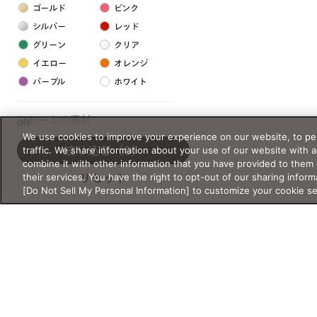
ゴールド
ピンク
シルバー
レッド
グリーン
クリア
イエロー
オレンジ
パープル
ホワイト
フレームの素材
0件
We use cookies to improve your experience on our website, to per
プラスチック系
traffic. We share information about your use of our website with 
絞り込む
（0）
combine it with other information that you have provided to them 
樹脂
their services. You have the right to opt-out of our sharing inform
リセット
[Do Not Sell My Personal Information] to customize your cookie s
アセテート
サスティナブル素材
セルロイド
金属系