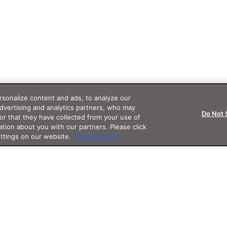
sonalize content and ads, to analyze our
advertising and analytics partners, who may
Do Not 
or that they have collected from your use of
ation about you with our partners. Please click
ettings on our website.
Cookie Policy