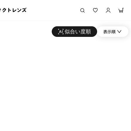
タクトレンズ
似合い度順
表示順