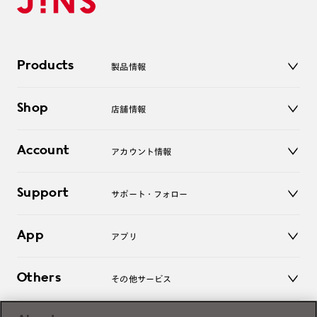
Products
製品情報
メガネ
Shop
店舗情報
サングラス
レンズ
店舗
コンタクトレンズ
Account
アカウント情報
オンラインショップ
老眼鏡
キッズ
マイページ／ログイン
Support
アクセサリー
サポート・フォロー
ログアウト
LINE公式アカウント
お知らせ
App
アプリ
よくあるご質問
ご利用ガイド
JINSアプリ
お問い合わせ
Others
その他サービス
3D WEB試着