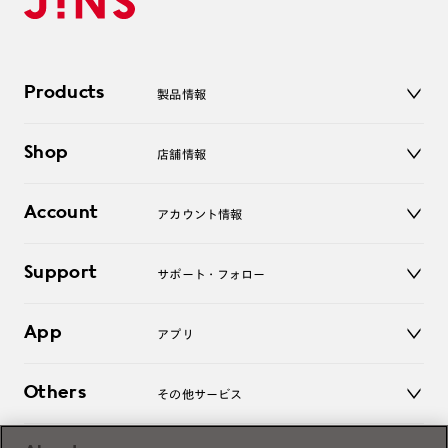
Products
製品情報
メガネ
Shop
店舗情報
サングラス
レンズ
店舗
コンタクトレンズ
Account
アカウント情報
オンラインショップ
老眼鏡
キッズ
マイページ／ログイン
Support
アクセサリー
サポート・フォロー
ログアウト
LINE公式アカウント
お知らせ
App
アプリ
よくあるご質問
ご利用ガイド
JINSアプリ
お問い合わせ
Others
その他サービス
3D WEB試着