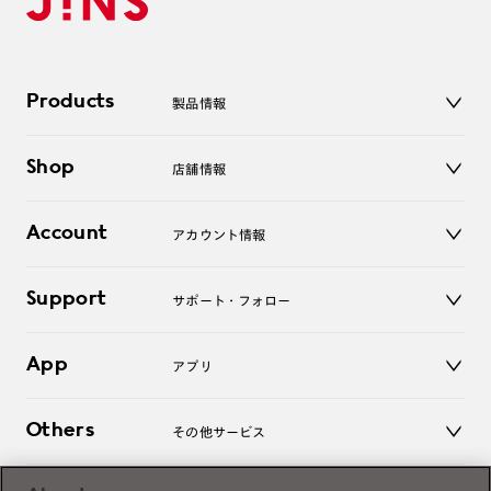
Products
製品情報
メガネ
Shop
店舗情報
サングラス
レンズ
店舗
コンタクトレンズ
Account
アカウント情報
オンラインショップ
老眼鏡
キッズ
マイページ／ログイン
Support
アクセサリー
サポート・フォロー
ログアウト
LINE公式アカウント
お知らせ
App
アプリ
よくあるご質問
ご利用ガイド
JINSアプリ
お問い合わせ
Others
その他サービス
3D WEB試着