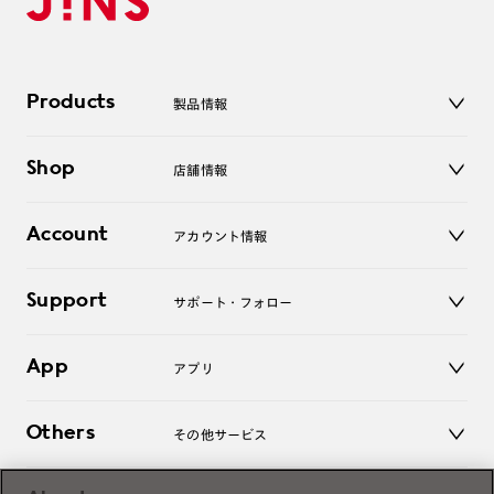
Products
製品情報
メガネ
Shop
店舗情報
サングラス
レンズ
店舗
コンタクトレンズ
Account
アカウント情報
オンラインショップ
老眼鏡
キッズ
マイページ／ログイン
Support
アクセサリー
サポート・フォロー
ログアウト
LINE公式アカウント
お知らせ
App
アプリ
よくあるご質問
ご利用ガイド
JINSアプリ
お問い合わせ
Others
その他サービス
3D WEB試着