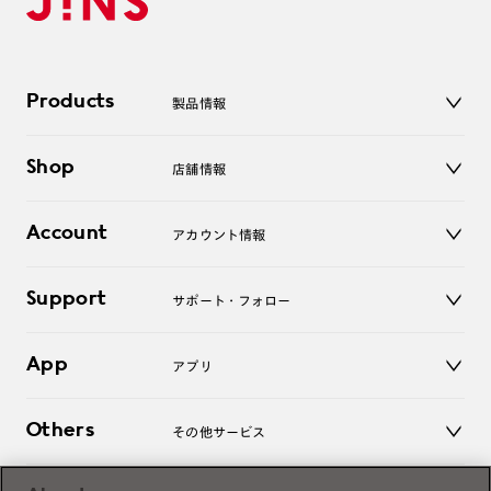
Products
製品情報
メガネ
Shop
店舗情報
サングラス
レンズ
店舗
コンタクトレンズ
Account
アカウント情報
オンラインショップ
老眼鏡
キッズ
マイページ／ログイン
Support
アクセサリー
サポート・フォロー
ログアウト
LINE公式アカウント
お知らせ
App
アプリ
よくあるご質問
ご利用ガイド
JINSアプリ
お問い合わせ
Others
その他サービス
3D WEB試着