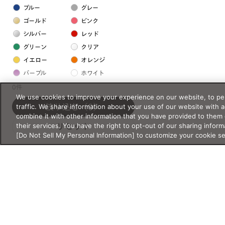
ブルー
グレー
ゴールド
ピンク
シルバー
レッド
グリーン
クリア
イエロー
オレンジ
パープル
ホワイト
0件
We use cookies to improve your experience on our website, to per
フレームの素材
traffic. We share information about your use of our website with 
絞り込む
（0）
combine it with other information that you have provided to them 
プラスチック系
their services. You have the right to opt-out of our sharing inform
リセット
[Do Not Sell My Personal Information] to customize your cookie s
樹脂
アセテート
サスティナブル素材
セルロイド