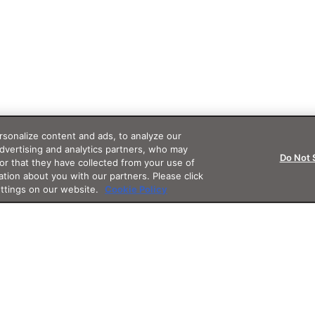
sonalize content and ads, to analyze our
advertising and analytics partners, who may
Do Not 
or that they have collected from your use of
ation about you with our partners. Please click
ettings on our website.
Cookie Policy