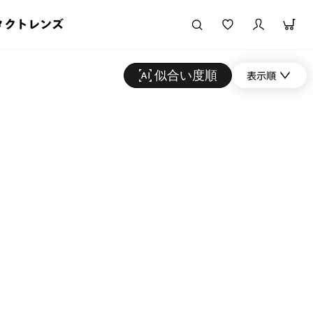
タクトレンズ
似合い度順
表示順