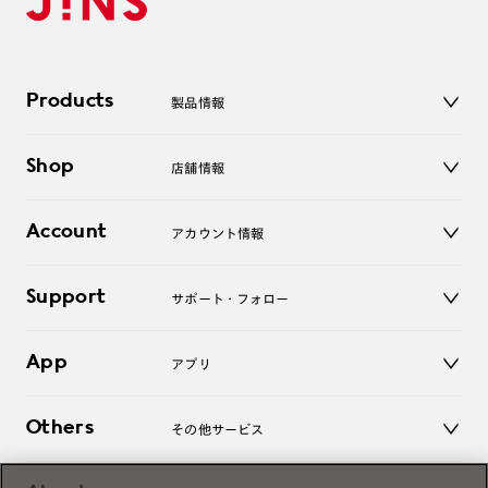
Products
製品情報
メガネ
Shop
店舗情報
サングラス
レンズ
店舗
コンタクトレンズ
Account
アカウント情報
オンラインショップ
老眼鏡
キッズ
マイページ／ログイン
Support
アクセサリー
サポート・フォロー
ログアウト
LINE公式アカウント
お知らせ
App
アプリ
よくあるご質問
ご利用ガイド
JINSアプリ
お問い合わせ
Others
その他サービス
3D WEB試着