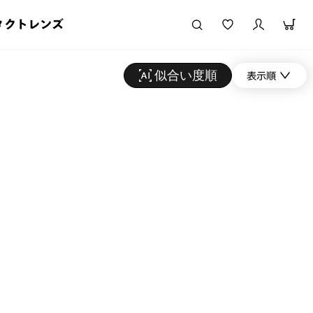
タクトレンズ
似合い度順
表示順