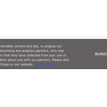
sonalize content and ads, to analyze our
advertising and analytics partners, who may
Do Not 
or that they have collected from your use of
ation about you with our partners. Please click
ettings on our website.
Cookie Policy