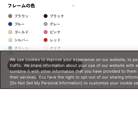
フレームの色
ブラウン
ブラック
ブルー
グレー
ゴールド
ピンク
シルバー
レッド
グリーン
クリア
0件
イエロー
オレンジ
We use cookies to improve your experience on our website, to per
パープル
ホワイト
traffic. We share information about your use of our website with 
絞り込む
（0）
combine it with other information that you have provided to them 
their services. You have the right to opt-out of our sharing inform
リセット
フレームの素材
[Do Not Sell My Personal Information] to customize your cookie s
プラスチック系
樹脂
アセテート
サスティナブル素材