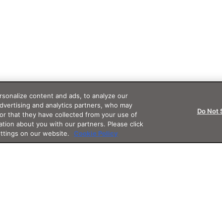
sonalize content and ads, to analyze our
advertising and analytics partners, who may
Do Not 
or that they have collected from your use of
ation about you with our partners. Please click
ettings on our website.
Cookie Policy