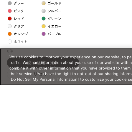
グレー
ゴールド
ピンク
シルバー
レッド
グリーン
クリア
イエロー
オレンジ
パープル
ホワイト
0件
We use cookies to improve your experience on our website, to per
フレームの素材
traffic. We share information about your use of our website with 
絞り込む
（0）
プラスチック系
combine it with other information that you have provided to them 
their services. You have the right to opt-out of our sharing inform
リセット
樹脂
[Do Not Sell My Personal Information] to customize your cookie s
アセテート
サスティナブル素材
セルロイド