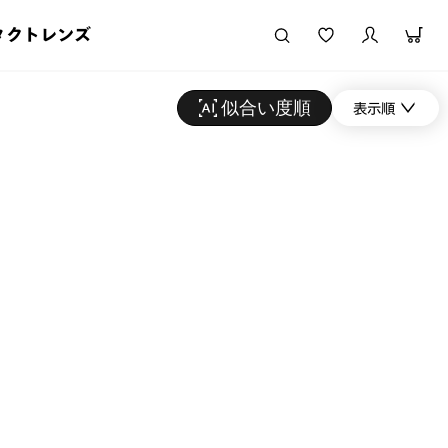
タクトレンズ
似合い度順
表示順