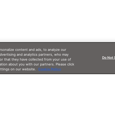
sonalize content and ads, to analyze our
advertising and analytics partners, who may
Do Not 
or that they have collected from your use of
ation about you with our partners. Please click
ettings on our website.
Cookie Policy