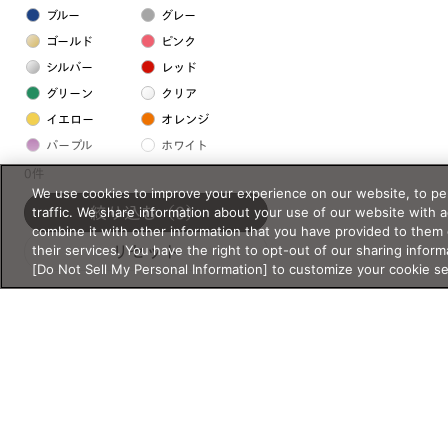
ブルー
グレー
ゴールド
ピンク
シルバー
レッド
グリーン
クリア
イエロー
オレンジ
パープル
ホワイト
0件
We use cookies to improve your experience on our website, to per
フレームの素材
traffic. We share information about your use of our website with 
絞り込む
（0）
combine it with other information that you have provided to them 
プラスチック系
their services. You have the right to opt-out of our sharing inform
リセット
[Do Not Sell My Personal Information] to customize your cookie s
樹脂
アセテート
サスティナブル素材
セルロイド