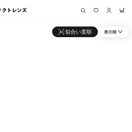
タクトレンズ
似合い度順
表示順