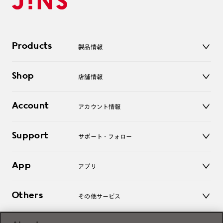
Products
製品情報
メガネ
Shop
店舗情報
サングラス
レンズ
店舗
コンタクトレンズ
Account
アカウント情報
オンラインショップ
老眼鏡
キッズ
マイページ／ログイン
Support
アクセサリー
サポート・フォロー
ログアウト
LINE公式アカウント
お知らせ
App
アプリ
よくあるご質問
ご利用ガイド
JINSアプリ
お問い合わせ
Others
その他サービス
3D WEB試着