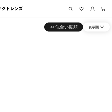
タクトレンズ
似合い度順
表示順