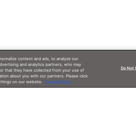
sonalize content and ads, to analyze our
advertising and analytics partners, who may
Do Not 
or that they have collected from your use of
ation about you with our partners. Please click
ettings on our website.
Cookie Policy