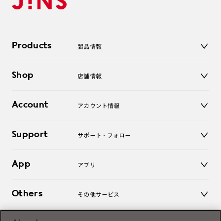
Products
製品情報
メガネ
Shop
店舗情報
サングラス
レンズ
店舗
コンタクトレンズ
Account
アカウント情報
オンラインショップ
老眼鏡
キッズ
マイページ／ログイン
Support
アクセサリー
サポート・フォロー
ログアウト
LINE公式アカウント
お知らせ
App
アプリ
よくあるご質問
ご利用ガイド
JINSアプリ
お問い合わせ
Others
その他サービス
3D WEB試着