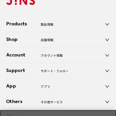
Products
製品情報
メガネ
Shop
店舗情報
サングラス
レンズ
店舗
コンタクトレンズ
Account
アカウント情報
オンラインショップ
老眼鏡
キッズ
マイページ／ログイン
Support
アクセサリー
サポート・フォロー
ログアウト
LINE公式アカウント
お知らせ
App
アプリ
よくあるご質問
ご利用ガイド
JINSアプリ
お問い合わせ
Others
その他サービス
3D WEB試着