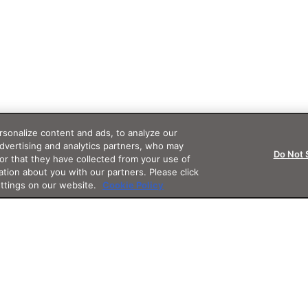
sonalize content and ads, to analyze our
advertising and analytics partners, who may
Do Not 
or that they have collected from your use of
ation about you with our partners. Please click
ettings on our website.
Cookie Policy