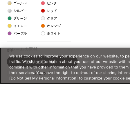
ゴールド
ピンク
シルバー
レッド
グリーン
クリア
イエロー
オレンジ
パープル
ホワイト
フレームの素材
0件
We use cookies to improve your experience on our website, to per
プラスチック系
traffic. We share information about your use of our website with 
絞り込む
（0）
combine it with other information that you have provided to them 
樹脂
their services. You have the right to opt-out of our sharing inform
リセット
[Do Not Sell My Personal Information] to customize your cookie s
アセテート
サスティナブル素材
セルロイド
金属系