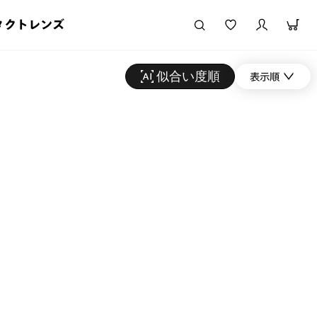
タクトレンズ
似合い度順
表示順