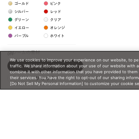
ゴールド
ピンク
シルバー
レッド
グリーン
クリア
イエロー
オレンジ
パープル
ホワイト
フレームの素材
0件
We use cookies to improve your experience on our website, to per
プラスチック系
traffic. We share information about your use of our website with 
絞り込む
（0）
combine it with other information that you have provided to them 
樹脂
their services. You have the right to opt-out of our sharing inform
リセット
[Do Not Sell My Personal Information] to customize your cookie s
アセテート
サスティナブル素材
セルロイド
金属系