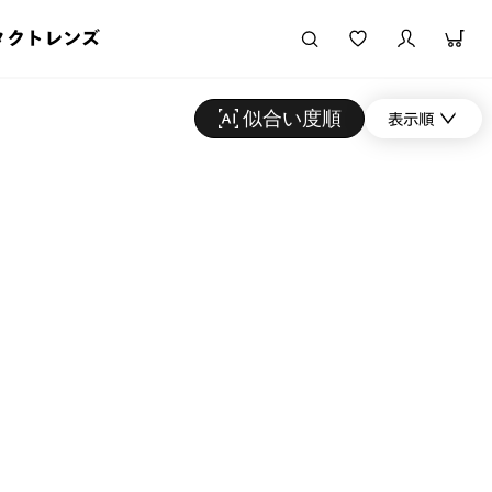
タクトレンズ
似合い度順
表示順