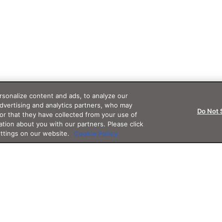
sonalize content and ads, to analyze our
advertising and analytics partners, who may
Do Not 
or that they have collected from your use of
ation about you with our partners. Please click
ettings on our website.
Cookie Policy