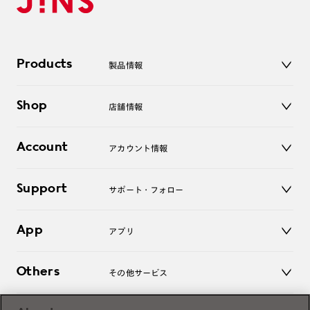
Products
製品情報
メガネ
Shop
店舗情報
サングラス
レンズ
店舗
コンタクトレンズ
Account
アカウント情報
オンラインショップ
老眼鏡
キッズ
マイページ／ログイン
Support
アクセサリー
サポート・フォロー
ログアウト
LINE公式アカウント
お知らせ
App
アプリ
よくあるご質問
ご利用ガイド
JINSアプリ
お問い合わせ
Others
その他サービス
3D WEB試着