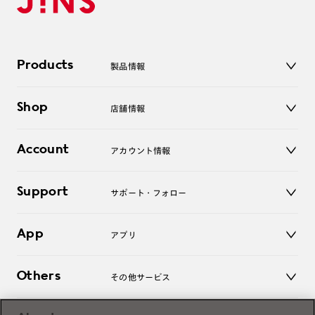
Products
製品情報
メガネ
Shop
店舗情報
サングラス
レンズ
店舗
コンタクトレンズ
Account
アカウント情報
オンラインショップ
老眼鏡
キッズ
マイページ／ログイン
Support
アクセサリー
サポート・フォロー
ログアウト
LINE公式アカウント
お知らせ
App
アプリ
よくあるご質問
ご利用ガイド
JINSアプリ
お問い合わせ
Others
その他サービス
3D WEB試着