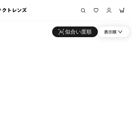
タクトレンズ
似合い度順
表示順