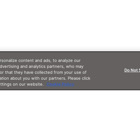
sonalize content and ads, to analyze our
advertising and analytics partners, who may
Do Not 
or that they have collected from your use of
ation about you with our partners. Please click
ettings on our website.
Cookie Policy