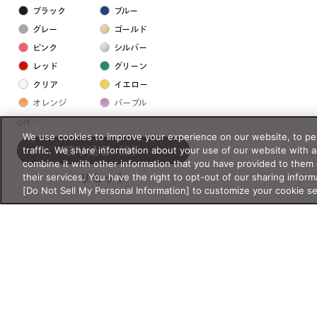
ブラック
ブルー
グレー
ゴールド
ピンク
シルバー
レッド
グリーン
クリア
イエロー
オレンジ
パープル
ホワイト
0件
We use cookies to improve your experience on our website, to per
traffic. We share information about your use of our website with 
絞り込む
（0）
フレームの素材
combine it with other information that you have provided to them 
their services. You have the right to opt-out of our sharing inform
リセット
プラスチック系
[Do Not Sell My Personal Information] to customize your cookie s
樹脂
アセテート
サスティナブル素材
セルロイド